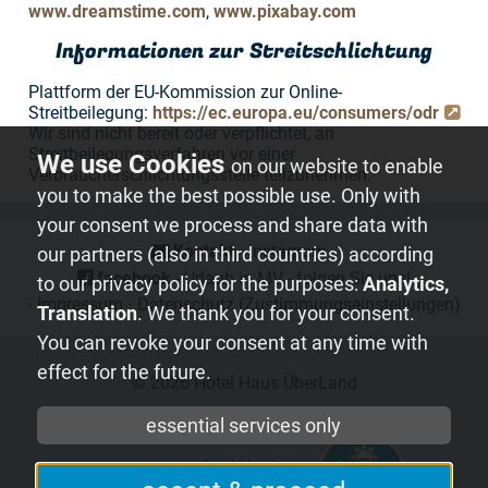
www.dreamstime.com
,
www.pixabay.com
Informationen zur Streitschlichtung
Plattform der EU-Kommission zur Online-
Streitbeilegung:
https://ec.europa.eu/consumers/odr
Wir sind nicht bereit oder verpflichtet, an
Streitbeilegungsverfahren vor einer
on our website to enable
Verbraucherschlichtungsstelle teilzunehmen.
you to make the best possible use. Only with
your consent we process and share data with
Kontakt
⋅
instagram
⋅
our partners (also in third countries) according
facebook
- Urlaub in MV - folgen Sie uns!
to our privacy policy for the purposes:
Analytics,
⋅
Impressum
⋅
Datenschutz
(Zustimmungseinstellungen)
Translation
. We thank you for your consent.
You can revoke your consent at any time with
effect for the future.
© 2026
Hotel Haus ÜberLand
essential services only
mvp.de
- Urlaub in